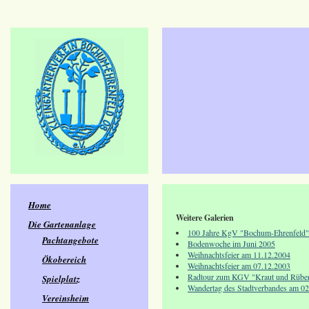
Home
Weitere Galerien
Die Gartenanlage
100 Jahre KgV "Bochum-Ehrenfeld"
Pachtangebote
Bodenwoche im Juni 2005
Weihnachtsfeier am 11.12.2004
Ökobereich
Weihnachtsfeier am 07.12.2003
Radtour zum KGV "Kraut und Rübe
Spielplatz
Wandertag des Stadtverbandes am 0
Vereinsheim